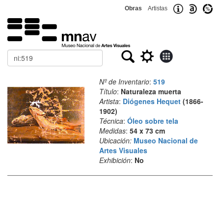
Obras
Artistas
Buscar
Nº de Inventario
:
519
Título
:
Naturaleza muerta
Artista
:
Diógenes Hequet
(1866-
1902)
Técnica
:
Óleo sobre tela
Medidas
:
54 x 73 cm
Ubicación:
Museo Nacional de
Artes Visuales
Exhibición
:
No