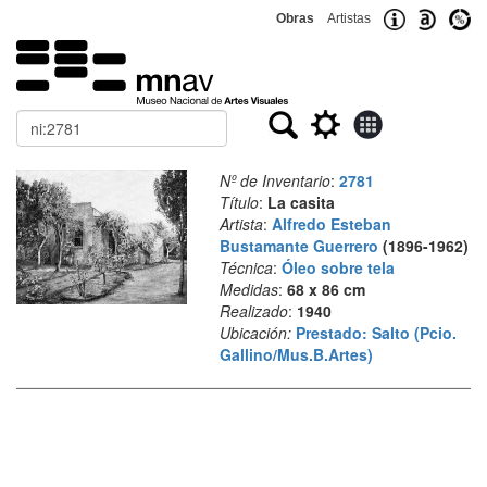
Obras
Artistas
Buscar
Nº de Inventario
:
2781
Título
:
La casita
Artista
:
Alfredo Esteban
Bustamante Guerrero
(1896-1962)
Técnica
:
Óleo sobre tela
Medidas
:
68 x 86 cm
Realizado
:
1940
Ubicación:
Prestado: Salto (Pcio.
Gallino/Mus.B.Artes)