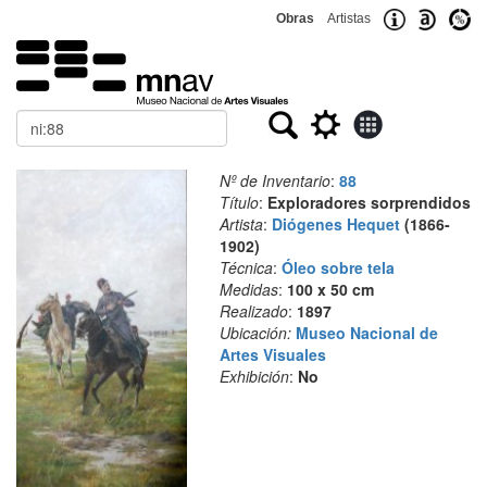
Obras
Artistas
Buscar
Nº de Inventario
:
88
Título
:
Exploradores sorprendidos
Artista
:
Diógenes Hequet
(1866-
1902)
Técnica
:
Óleo sobre tela
Medidas
:
100 x 50 cm
Realizado
:
1897
Ubicación:
Museo Nacional de
Artes Visuales
Exhibición
:
No