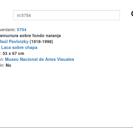
Buscar
ventario
:
5754
structura sobre fondo naranja
Raúl Pavlotzky
(1918-1998)
:
Laca sobre chapa
s
:
53 x 67 cm
n:
Museo Nacional de Artes Visuales
ón
:
No