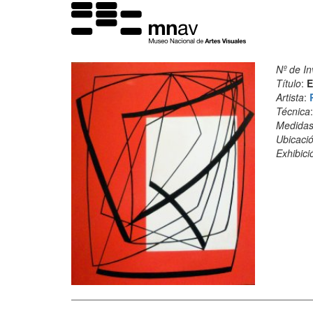
Nº de In
Título
:
E
Artista
:
Técnica
Medida
Ubicació
Exhibici