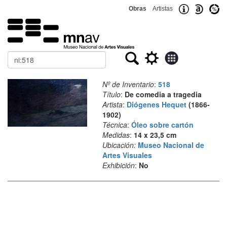
Obras
Artistas
Buscar
Nº de Inventario
:
518
Título
:
De comedia a tragedia
Artista
:
Diógenes Hequet
(1866-
1902)
Técnica
:
Óleo sobre cartón
Medidas
:
14 x 23,5 cm
Ubicación:
Museo Nacional de
Artes Visuales
Exhibición
:
No