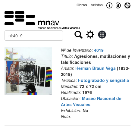
Obras
Artistas
Buscar
Nº de Inventario
:
4019
Título
:
Agresiones, mutilaciones y
falsificaciones
Artista
:
Herman Braun Vega
(1933-
2019)
Técnica
:
Fotograbado y serigrafía
Medidas
:
72 x 72 cm
Realizado
:
1976
Ubicación:
Museo Nacional de
Artes Visuales
Exhibición
:
No
Nota
: